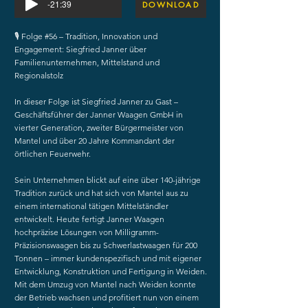
-21:39
DOWNLOAD
🎙 Folge #56 – Tradition, Innovation und
Engagement: Siegfried Janner über
Familienunternehmen, Mittelstand und
Regionalstolz
In dieser Folge ist Siegfried Janner zu Gast –
Geschäftsführer der Janner Waagen GmbH in
vierter Generation, zweiter Bürgermeister von
Mantel und über 20 Jahre Kommandant der
örtlichen Feuerwehr.
Sein Unternehmen blickt auf eine über 140-jährige
Tradition zurück und hat sich von Mantel aus zu
einem international tätigen Mittelständler
entwickelt. Heute fertigt Janner Waagen
hochpräzise Lösungen von Milligramm-
Präzisionswaagen bis zu Schwerlastwaagen für 200
Tonnen – immer kundenspezifisch und mit eigener
Entwicklung, Konstruktion und Fertigung in Weiden.
Mit dem Umzug von Mantel nach Weiden konnte
der Betrieb wachsen und profitiert nun von einem