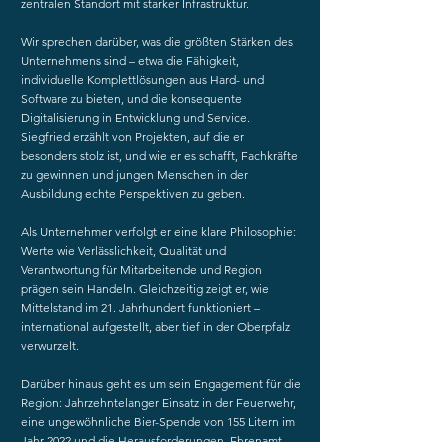
zentralen Standort mit starker Infrastruktur.
Wir sprechen darüber, was die größten Stärken des
Unternehmens sind – etwa die Fähigkeit,
individuelle Komplettlösungen aus Hard- und
Software zu bieten, und die konsequente
Digitalisierung in Entwicklung und Service.
Siegfried erzählt von Projekten, auf die er
besonders stolz ist, und wie er es schafft, Fachkräfte
zu gewinnen und jungen Menschen in der
Ausbildung echte Perspektiven zu geben.
Als Unternehmer verfolgt er eine klare Philosophie:
Werte wie Verlässlichkeit, Qualität und
Verantwortung für Mitarbeitende und Region
prägen sein Handeln. Gleichzeitig zeigt er, wie
Mittelstand im 21. Jahrhundert funktioniert –
international aufgestellt, aber tief in der Oberpfalz
verwurzelt.
Darüber hinaus geht es um sein Engagement für die
Region: Jahrzehntelanger Einsatz in der Feuerwehr,
eine ungewöhnliche Bier-Spende von 155 Litern im
Jahr 2022 und die Herausforderungen, Ehrenamt,