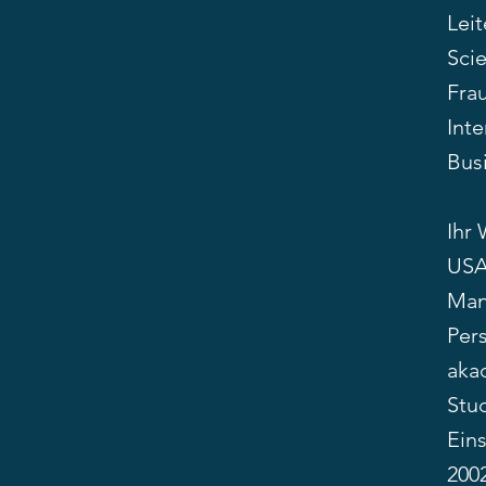
Leit
Scie
Fra
Int
Bus
Ihr
USA 
Man
Per
aka
Stu
Ein
2002