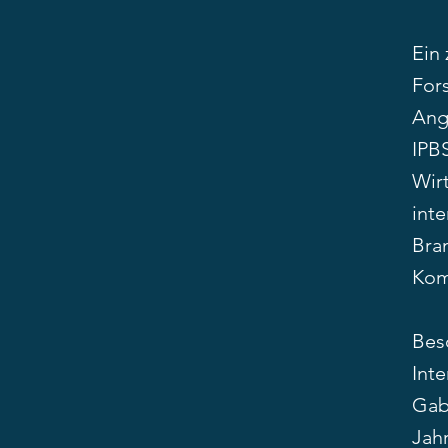
Ein 
For
Ang
IPBS
Wir
int
Bran
Kom
Beso
Int
Gab
Jah