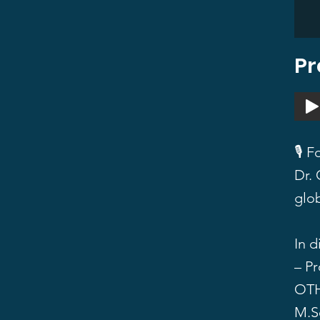
Pr
🎙 F
Dr. 
glo
In d
– Pr
OTH
M.S