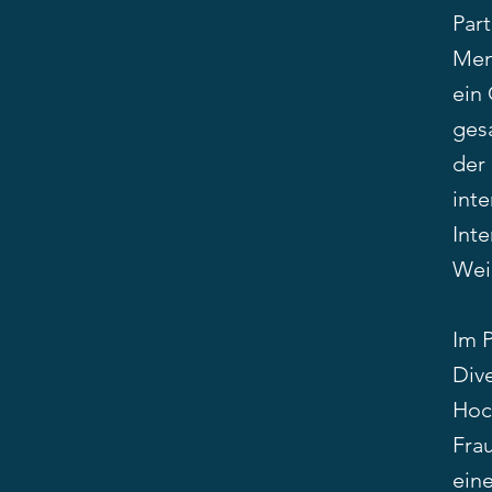
Par
Men
ein
gesa
der
int
Inte
Weid
Im P
Div
Hoch
Fra
ein