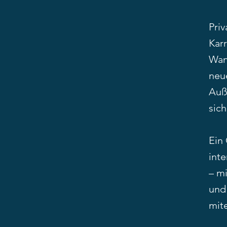
Priv
Kar
Wan
neu
Auß
sich
Ein 
int
– m
und
mit