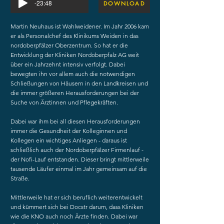
-23:48
DOWNLOAD
Martin Neuhaus ist Wahlweidener. Im Jahr 2006 kam
er als Personalchef des Klinikums Weiden in das
nordoberpfälzer Oberzentrum. So hat er die
Entwicklung der Kliniken Nordoberpfalz AG weit
über ein Jahrzehnt intensiv verfolgt. Dabei
bewegten ihn vor allem auch die notwendigen
Schließungen von Häusern in den Landkreisen und
die immer größeren Herausforderungen bei der
Suche von Ärztinnen und Pflegekräften.
Dabei war ihm bei all diesen Herausforderungen
immer die Gesundheit der Kolleginnen und
Kollegen ein wichtiges Anliegen - daraus ist
schließlich auch der Nordoberpfälzer Firmenlauf -
der Nofi-Lauf entstanden. Dieser bringt mittlerweile
tausende Läufer einmal im Jahr gemeinsam auf die
Straße.
Mittlerweile hat er sich beruflich weiterentwickelt
und kümmert sich bei Docstr darum, dass Kliniken
wie die KNO auch noch Ärzte finden. Dabei war