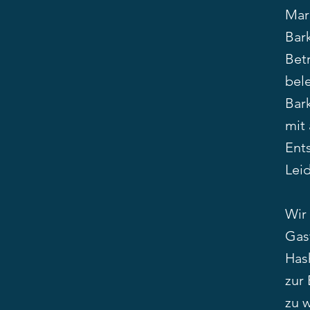
Mar
Bar
Bet
bel
Bar
mit 
Ent
Lei
Wir 
Gas
Has
zur 
zu 