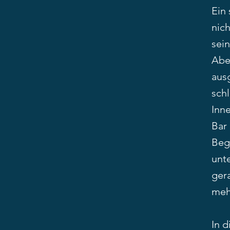
Ein 
nich
sei
Aber
aus
schl
Inn
Bar
Beg
unt
ger
mehr
In d