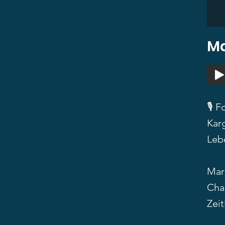
Ma
🎙 
Kar
Leb
Mar
Cha
Zeit