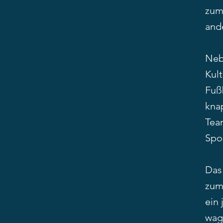
zum
ande
Neb
Kul
Fußb
knap
Tea
Spo
Das
zum
ein
wagt