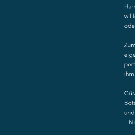
Har
wil
oder
Zum
eig
perf
ihm 
Güs
Bot
und 
– h