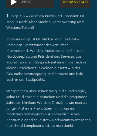
-26:28
DOWNLOAD
🎙 Folge #52 – Zwischen Praxis und Ehrenamt: Dr.
Markus Rechl über Medizin, Verantwortung und
Weidens Zukunft
In dieser Folge ist Dr. Markus Rechl zu Gast –
Radiologe, Vorsitzender des Ärztlichen
Kreisverbands Weiden, Aufsichtsrat im Klinikum
Nordoberpfalz und Präsident des Serviceclubs
Round Table. Ein Gespräch mit einem, der sich in
vielen Bereichen für Weiden einsetzt – in der
Gesundheitsversorgung, im Ehrenamt und bald
auch in der Stadtpolitik.
Wir sprechen über seinen Weg in die Radiologie,
seine Studienzeit in München und die prägenden
Jahre am Klinikum Weiden. Er erzählt, wie man als
junger Arzt eine Praxis übernimmt, was ein
modernes radiologisch-nuklearmedizinisches
Zentrum eigentlich leistet – und warum Wartezeiten
manchmal komplexer sind, als man denkt.