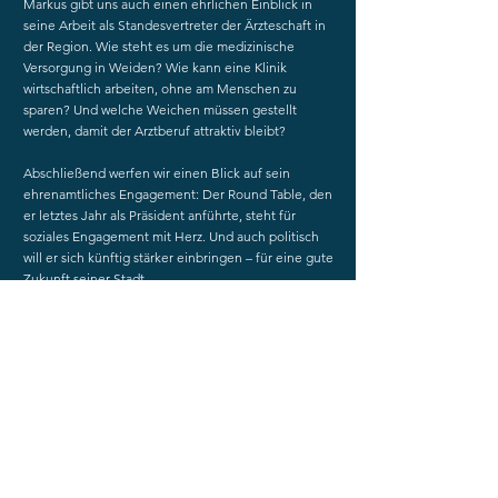
Markus gibt uns auch einen ehrlichen Einblick in
seine Arbeit als Standesvertreter der Ärzteschaft in
der Region. Wie steht es um die medizinische
Versorgung in Weiden? Wie kann eine Klinik
wirtschaftlich arbeiten, ohne am Menschen zu
sparen? Und welche Weichen müssen gestellt
werden, damit der Arztberuf attraktiv bleibt?
Abschließend werfen wir einen Blick auf sein
ehrenamtliches Engagement: Der Round Table, den
er letztes Jahr als Präsident anführte, steht für
soziales Engagement mit Herz. Und auch politisch
will er sich künftig stärker einbringen – für eine gute
Zukunft seiner Stadt.
Ein vielseitiges, offenes Gespräch über
Verantwortung, Versorgung und den Wunsch, etwas
zurückzugeben – in der Medizin, im Ehrenamt und
in Weiden.
👉
www.weidenpodcast.de