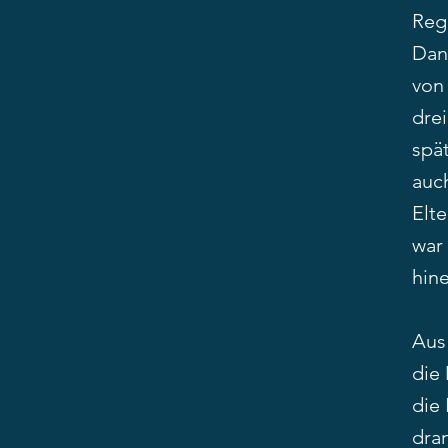
Regi
Dani
von
dre
spä
auch
Elt
war 
hin
Aus
die
die
dra