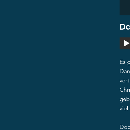
Da
Es g
Dan
vert
Chri
geb
viel
Doc