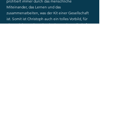
profitiert immer durch das menschliche
Miteinander, das Lernen und das
zusammenarbeiten, was der Kit einer Gesellschaft
ist. Somit ist Christoph auch ein tolles Vorbild, für
einen aktiven Mitmacher in der Stadtgesellschaft.
Dieses und vieles mehr über ihn hört Ihr in diesem
Podcast.
Zurück
Weiter
webmaster@weidenpodcast.de
Kontakt
Datenschutz
Impressum
© 2023 Benjamin Zeitler. Created
by
KEY