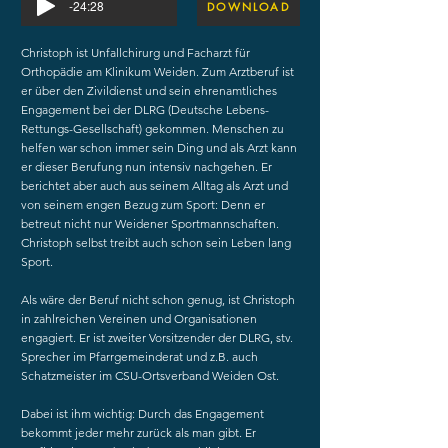
-24:28
DOWNLOAD
Christoph ist Unfallchirurg und Facharzt für
Orthopädie am Klinikum Weiden. Zum Arztberuf ist
er über den Zivildienst und sein ehrenamtliches
Engagement bei der DLRG (Deutsche Lebens-
Rettungs-Gesellschaft) gekommen. Menschen zu
helfen war schon immer sein Ding und als Arzt kann
er dieser Berufung nun intensiv nachgehen. Er
berichtet aber auch aus seinem Alltag als Arzt und
von seinem engen Bezug zum Sport: Denn er
betreut nicht nur Weidener Sportmannschaften.
Christoph selbst treibt auch schon sein Leben lang
Sport.
Als wäre der Beruf nicht schon genug, ist Christoph
in zahlreichen Vereinen und Organisationen
engagiert. Er ist zweiter Vorsitzender der DLRG, stv.
Sprecher im Pfarrgemeinderat und z.B. auch
Schatzmeister im CSU-Ortsverband Weiden Ost.
Dabei ist ihm wichtig: Durch das Engagement
bekommt jeder mehr zurück als man gibt. Er