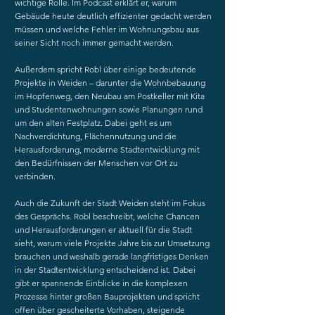
wichtige Rolle. Im Podcast erklärt er, warum
Gebäude heute deutlich effizienter gedacht werden
müssen und welche Fehler im Wohnungsbau aus
seiner Sicht noch immer gemacht werden.
Außerdem spricht Robl über einige bedeutende
Projekte in Weiden – darunter die Wohnbebauung
im Hopfenweg, den Neubau am Postkeller mit Kita
und Studentenwohnungen sowie Planungen rund
um den alten Festplatz. Dabei geht es um
Nachverdichtung, Flächennutzung und die
Herausforderung, moderne Stadtentwicklung mit
den Bedürfnissen der Menschen vor Ort zu
verbinden.
Auch die Zukunft der Stadt Weiden steht im Fokus
des Gesprächs. Robl beschreibt, welche Chancen
und Herausforderungen er aktuell für die Stadt
sieht, warum viele Projekte Jahre bis zur Umsetzung
brauchen und weshalb gerade langfristiges Denken
in der Stadtentwicklung entscheidend ist. Dabei
gibt er spannende Einblicke in die komplexen
Prozesse hinter großen Bauprojekten und spricht
offen über gescheiterte Vorhaben, steigende