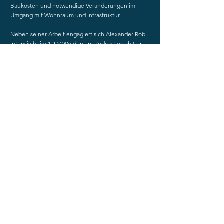
Baukosten und notwendige Veränderungen im
Umgang mit Wohnraum und Infrastruktur.
Neben seiner Arbeit engagiert sich Alexander Robl
intensiv beim 1. EV Weiden. Im Podcast erzählt er,
wie ihn das Eishockey geprägt hat, welche
Aufgaben er im Verein übernimmt und warum die
Zeit auf dem Eis für ihn ein wichtiger Ausgleich zum
oft anspruchsvollen Berufsalltag ist.
Zum Abschluss gibt es natürlich wieder die
Schnellantwortrunde – spontan, ehrlich und mit
einem Augenzwinkern.
Vielen Dank an Alexander Robl für die spannenden
Einblicke in moderne Architektur, nachhaltige
Stadtentwicklung und sein vielseitiges Engagement
in Weiden.
Zurück
Weiter