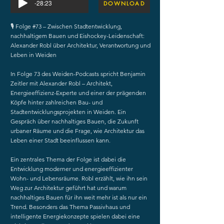
-28:23
DOWNLOAD
🎙 Folge #73 – Zwischen Stadtentwicklung,
nachhaltigem Bauen und Eishockey-Leidenschaft:
Alexander Robl über Architektur, Verantwortung und
Leben in Weiden
In Folge 73 des Weiden-Podcasts spricht Benjamin
Zeitler mit Alexander Robl – Architekt,
Energieeffizienz-Experte und einer der prägenden
Köpfe hinter zahlreichen Bau- und
Stadtentwicklungsprojekten in Weiden. Ein
Gespräch über nachhaltiges Bauen, die Zukunft
urbaner Räume und die Frage, wie Architektur das
Leben einer Stadt beeinflussen kann.
Ein zentrales Thema der Folge ist dabei die
Entwicklung moderner und energieeffizienter
Wohn- und Lebensräume. Robl erzählt, wie ihn sein
Weg zur Architektur geführt hat und warum
nachhaltiges Bauen für ihn weit mehr ist als nur ein
Trend. Besonders das Thema Passivhaus und
intelligente Energiekonzepte spielen dabei eine