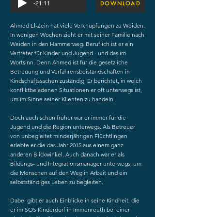
-21:11
DOWNLOAD
Ahmed El-Zein hat viele Verknüpfungen zu Weiden.
In wenigen Wochen zieht er mit seiner Familie nach
Weiden in den Hammerweg. Beruflich ist er ein
Vertreter für Kinder und Jugend - und das im
Wortsinn. Denn Ahmed ist für die gesetzliche
Betreuung und Verfahrensbeistandschaften in
Kindschaftssachen zuständig. Er berichtet, in welch
konfliktbeladenen Situationen er oft unterwegs ist,
um im Sinne seiner Klienten zu handeln.
Doch auch schon früher war er immer für die
Jugend und die Region unterwegs. Als Betreuer
von unbegleitet minderjährigen Flüchtlingen
erlebte er die das Jahr 2015 aus einem ganz
anderen Blickwinkel. Auch danach war er als
Bildungs- und Integrationsmanager unterwegs, um
die Menschen auf den Weg in Arbeit und ein
selbstständiges Leben zu begleiten.
Dabei gibt er auch Einblicke in seine Kindheit, die
er im SOS Kinderdorf in Immenreuth bei einer